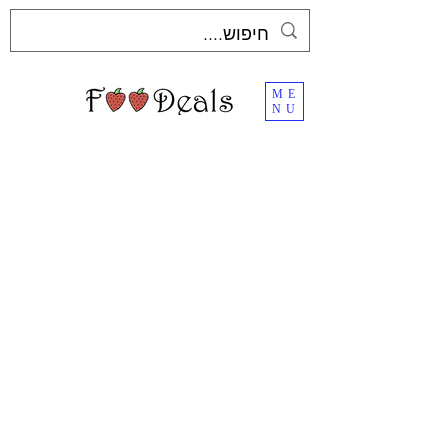
ME
NU