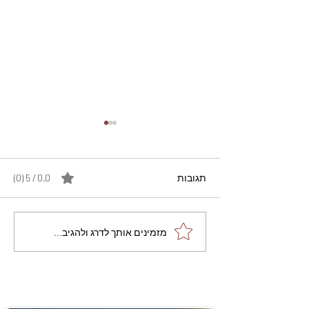
תגובות
0.0 / 5 ‏(0)
מתכון מנצח עוגת מייפל
מזמינים אותך לדרג ולהגיב...
שוקולד בחושה וקלה - זיוה
כהן