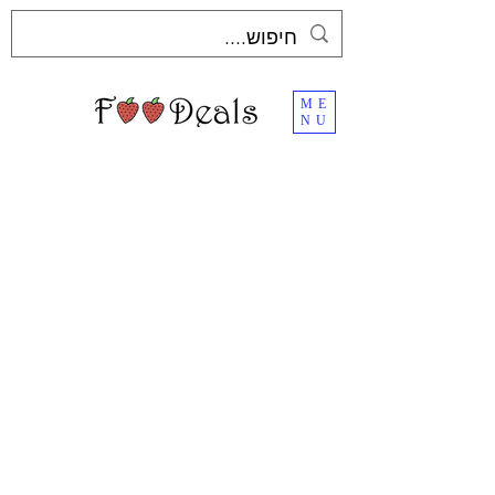
ME
NU