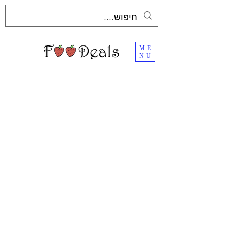
ME
NU