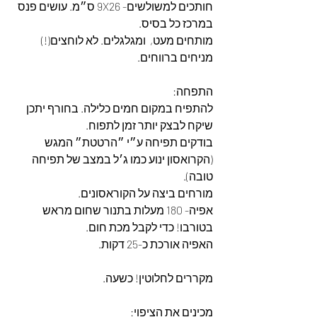
חותכים למשולשים- 9X26 ס״מ. עושים פנס 
במרכז כל בסיס.
מותחים מעט,  ומגלגלים. לא לוחצים(!)
מניחים ברווחים. 
התפחה:
להתפיח במקום חמים כלילה. בחורף יתכן 
שיקח לבצק יותר זמן לתפוח.
בודקים תפיחה ע״י ״הרטטת״ המגש 
(הקרואסון ינוע כמו ג׳ל במצב של תפיחה 
טובה).
מורחים ביצה על הקוראסונים.
אפיה- 180 מעלות בתנור שחום מראש 
בטורבו! כדי לקבל מכת חום.
האפיה אורכת כ-25 דקות. 
מקררים לחלוטין! כשעה.
מכינים את הציפוי: