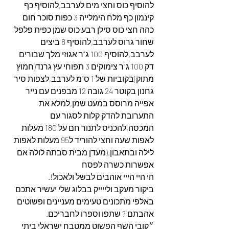
להוסיף כוס וחצי מים לערבב,להוסיף כף 
קינמון כף מלח הימלייה 3 כפות סוכר חום 
כהה חצי כוס סילן רבע כוס שמן כפית פלפל 
שחור גרוס לערבב,להוסיף 8 ביצים 
לערבב,להוסיף 100 ג"ר אגוזי מלך שבורים 
דק 100 ג"ר צימוקים 3 תפוחי עץ גרנד(חמוץ 
מתוק)בקוביות של 1 ס"מ לערבב,לצפות סיר 
גחנון בקוטר 24 גובה 12 מבפנים עם נייר 
אפייה מרוסס במעט שמן,למלא את 
התערובת להדק קלות לסגור עם 
המכסה,להכניס לתנור חם על 180 מעלות 
לאפות שעה וחצי להוריד ל95 מעלות לאפות 
לילה ובתאבון.(מעדן מבית סבתה לולה אם 
אפשרות כשרה לפסח
הי היי הייי אוהבים לבשל ולאכול!.
ביקור מעקב ולייייק בבלוג שלי יעשיר אתכם 
באלפי מתכונים טעימים מעניינים ופשוטים 
אהבתם ? שתפו וספרו לחבריכם.
״קובי השף הפשוט ממטבח ישראלי ביתי 