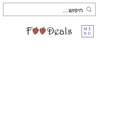
ME
NU