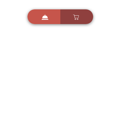
i
X
ברכות ואיחולים - אפליקציית הברכות של ישראל
ברכות ליום הולדת, ברכות
לחגים, ברכות לאירועים ועוד!
הורידו בחינם עכשיו ושלחו
ברכה לאהובים
הורדה