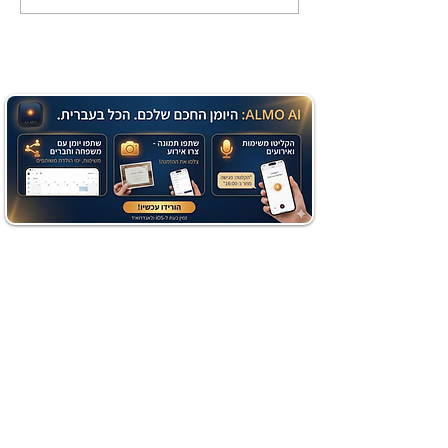
שוקולד בחושה וקלה - זיוה
כהן