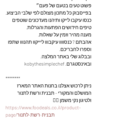
פשוט טעים בטעם של פעם״
בפייסבוק כל מתכון מצולם לפי שלבי הביצוע.
כנסו עיקבו לייקו ותיהנו מעדכונים שוטפים 
טיפים חידושים הפתעות והגרלות.
מענה מהיר וזמין על שאלות.
אהבתם ? כנסוווו עיקבווו ליייקוו תהנווו שתפו 
וספרו לחבריכם. 
ובבלוג שלי באתר המלצה. 
ובאינסטגרם. kobythesimplechef
********
ניתן לרכוש אצלנו בחנות האתר המארז 
המושלם והמקורי - תבנית ורשת לתנור 
ולטיגון נקי משמן 👇🏽
https://www.foodeals.co.il/product-
page/תבנית-רשת-לתנור