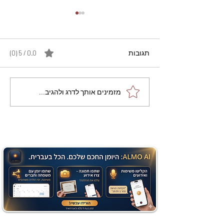
תגובות
0.0 / 5 ‏(0)
מתכון מנצח עוגת מייפל
מזמינים אותך לדרג ולהגיב...
שוקולד בחושה וקלה - זיוה
כהן