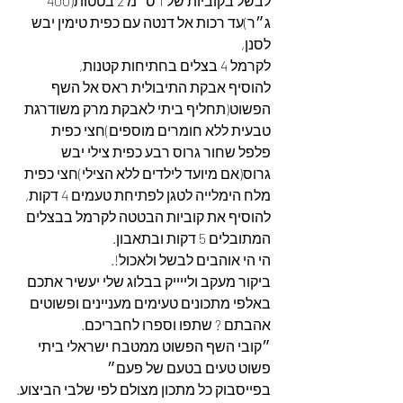
לבשל בקוביות של 1 ס״מ 2 בטטות(400 
ג״ר)עד רכות אל דנטה עם כפית טימין יבש 
לסנן,
לקרמל 4 בצלים בחתיחות קטנות,
להוסיף אבקת התיבולית ראס אל השף 
הפשוט(תחליף ביתי לאבקת מרק משודרגת 
טבעית ללא חומרים מוספים)חצי כפית 
פלפל שחור גרוס רבע כפית צילי יבש 
גרוס(אם מיועד לילדים ללא הצילי)חצי כפית 
מלח הימלייה לטגן לפתיחת טעמים 4 דקות,
להוסיף את קוביות הבטטה לקרמל בבצלים 
המתובלים 5 דקות ובתאבון.
הי הי אוהבים לבשל ולאכול!.
ביקור מעקב ולייייק בבלוג שלי יעשיר אתכם 
באלפי מתכונים טעימים מעניינים ופשוטים 
אהבתם ? שתפו וספרו לחבריכם.
״קובי השף הפשוט ממטבח ישראלי ביתי 
פשוט טעים בטעם של פעם״
בפייסבוק כל מתכון מצולם לפי שלבי הביצוע.