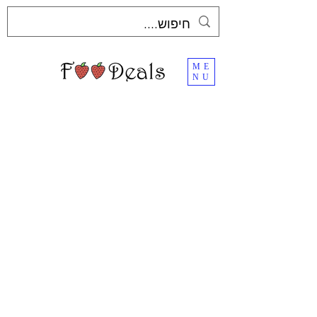
ME
NU