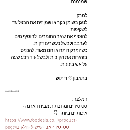
שמנמנה.
למרק:
לטגן בשומן בקר או שמן זית את הבצל עד 
לשקיפות.
להוסיף את שאר החומרים, להוסיף מים, 
לערבב ולבשל כעשרים דקות.
כשהמרק רותח או חם מאוד, להכניס 
בזהירות את הקובות ולבשל עוד רבע שעה 
על אש בינונית.
בתאבון ♡ דיתוש
********
המלצה: 
סט סירים ומחבתות מבית דארנה - 
איכותיים ביותר  👇
https://www.foodeals.co.il/product-
page/סט-סירי-אבן-שיש-8-חלקים