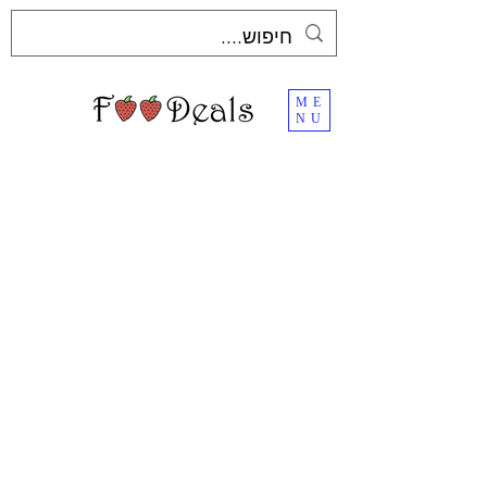
ME
NU