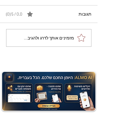
תגובות
0.0 / 5 ‏(0)
מתכון מנצח עוגת מייפל
מזמינים אותך לדרג ולהגיב...
שוקולד בחושה וקלה - זיוה
כהן