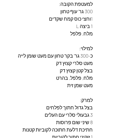
למעטפת הקובה:
300 גר' עוף טחון
1וחצי כוס קמח שקדים
1 ביצה L
מלח, פלפל
למילוי:
כ-300 גר' בקר טחון עם מעט שומן לייה
מעט סלרי קצוץ דק
בצל קטן קצוץ דק
מלח, פלפל, בהרט
מעט שמן זית
למרק:
בצל גדול חתוך לפלחים
3 גבעולי סלרי עם העלים
8 שיני שום פרוסות
חתיכת דלעת חתוכה לקוביות קטנות
1 זוקיני חתוך לקוביות