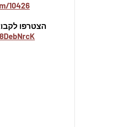
em/10426
הצטרפו לקבוצ
x8DebNrcK