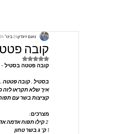
נועם זיגדון
24 בינו׳ 2024
קובה פטטה 
דירוג של NaN מתוך 5 כוכבים
קובה פטטה בסטיל - נו
בסטיל , קובה פטטה , 
איך שלא תקראו לזה כל
קציצות בשר עם תפוחי
מצרכים: 
 2 קילו תפוח אדמה אדום מבושל עם הקליפה
1 ק" ג בשר טחון