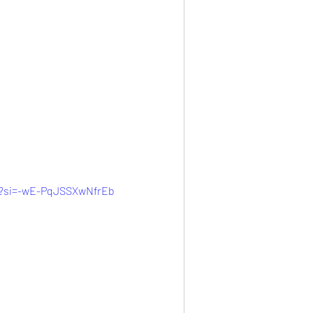
IU?si=-wE-PqJSSXwNfrEb