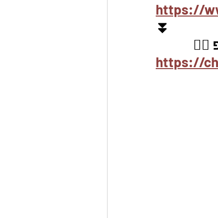
https://w
⏬
🏽
https://