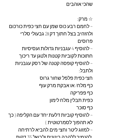
שהכי אוהבים
☆ מרק:
~ לחמם רבע כוס שמן עם חצי כפית כורכום 
ולהזהיב בצל חתוך דק ו2 גבעולי סלרי 
פרוסים
~ להוסיף 4 עגבניות גדולות ועסיסיות 
חתוכות לקוביות קטנות ולטגן עד ריכוך
~ להוסיף קופסה קטנה של רסק עגבניות 
ולתבל:
חצי כפית פלפל שחור גרוס
כף מלח/ או אבקת מרק עוף
כף פפריקה
כפית תבלין מלח לימון
כף סוכר
~ להוסיף קוביות דלעת יחד עם הקליפה ( כך 
לא תהפוך לסמרטוטית )
~ למזוג ליטר וחצי מים,להביא לרתיחה 
,להנמיך ללהבה בינונית ולבשל 35 דקות