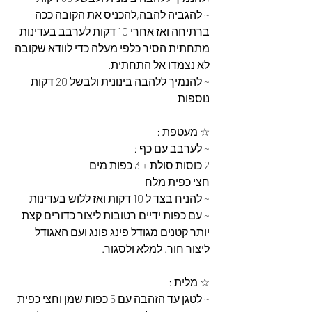
~ להגביה להבה,להכניס את הקובה ככה 
ברתיחה ואז אחרי 10 דקות לערבב בעדינות 
מתחתית הסיר כלפי מעלה כדי לוודא שקובה 
לא נצמדו אל התחתית.
~ להנמיך ללהבה בינונית ולבשל 20 דקות 
נוספות
☆ מעטפת :
~ לערבב עם כף :
2 כוסות סולת + 3 כפות מים
חצי כפית מלח
~ להניח בצד ל 10 דקות ואז ללוש בעדינות
~ עם כפות ידיים רטובות ליצור כדורים קצת 
יותר קטנים מגודל פינג פונג ועם האגודל 
ליצור חור, למלא ולסגור.
☆ מלית :
~ לטגן עד הזהבה עם 5 כפות שמן וחצי כפית 