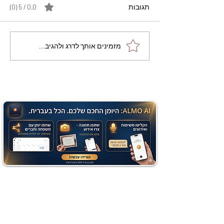
תגובות
0.0 / 5 ‏(0)
מתכון מנצח עוגת מייפל
מזמינים אותך לדרג ולהגיב...
שוקולד בחושה וקלה - זיוה
כהן