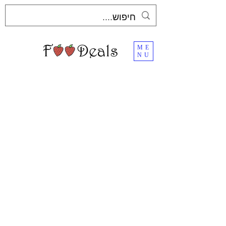
ME
NU