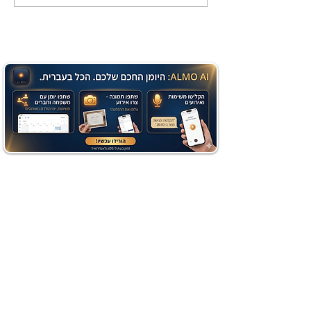
שוקולד בחושה וקלה - זיוה
כהן