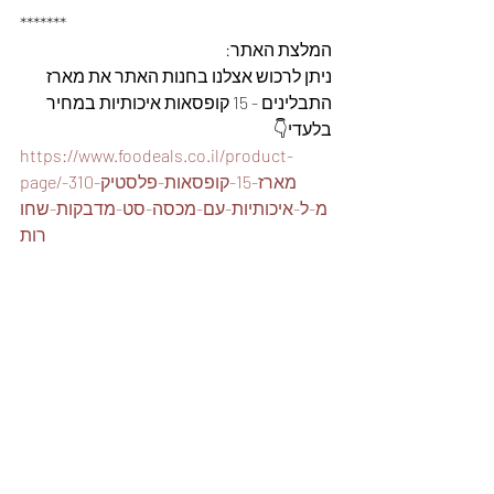
*******
המלצת האתר: 
ניתן לרכוש אצלנו בחנות האתר את מארז 
התבלינים - 15 קופסאות איכותיות במחיר 
בלעדי👇
https://www.foodeals.co.il/product-
page/מארז-15-קופסאות-פלסטיק-310-
מ-ל-איכותיות-עם-מכסה-סט-מדבקות-שחו
רות