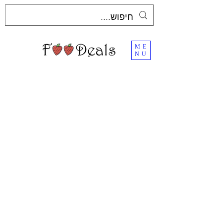
ME
NU