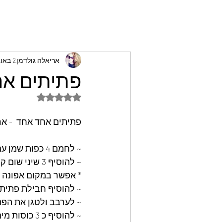
אריאלה גולדמן
2 באוג׳ 2022
פתיתים אח
דירוג של NaN מתוך 5 כוכבים
פתיתים אחד אחד  - אר
~ לחמם 4 כפות שמן עם חצי כפית כורכום וכפית סילאן ולהזהיב בצל חתוך דק
~ להוסיף 3 שיני שום קצוצות וחופן אפונה סנפרוסט ולהמשיך לטגן עד שהאפונה והשום זהובים
* אפשר במקום אפונה ל
~ להוסיף חבילת פתיתים שאוהבים ( 500 גר) .אני משתמשת בפ
~ לערבב ולטגן את הפתיתים ע
~ להוסיף כ 3 כוסות מים רותחים ( המים צריכים להגיע עד לגובה הפתיתים )