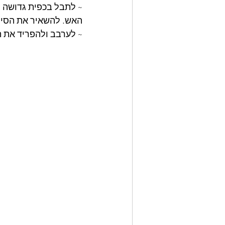
האש. להשאיר את הסיר מכוסה 10 דקות ב
~ לערבב ולהפריד את הפתיתים במ