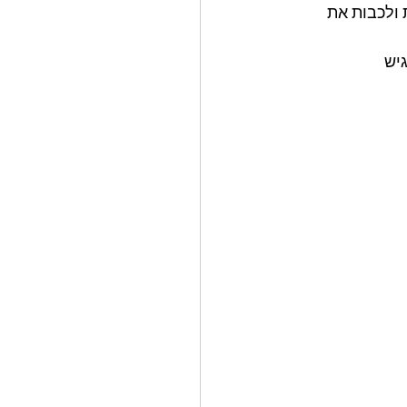
חצי כפית פלפל שחור גרוס ,להנמיך להבה לבשל 8 דקות ולכבות את 