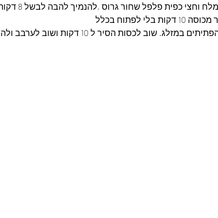
~ לתבל בכפית גדושה מלח ו
לי לפתוח בכלל
זלג. שוב לכסות הסיר ל 10 דקות ושוב לערבב ולהגיש