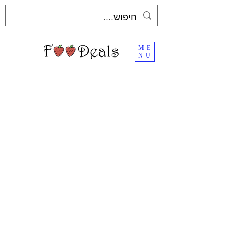
ME
NU