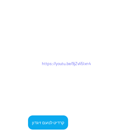
https://youtu.be/9jZvli5Ixn4
קרדיט לנועם זיגדון