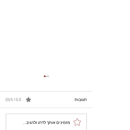
תגובות
0.0 / 5 ‏(0)
מתכון מנצח עוגת מייפל
מזמינים אותך לדרג ולהגיב...
שוקולד בחושה וקלה - זיוה