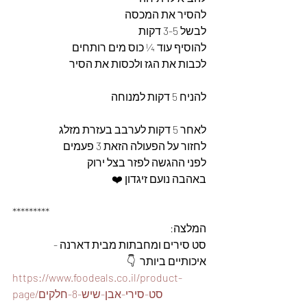
להסיר את המכסה 
לבשל 3-5 דקות 
להוסיף עוד ¼ כוס מים רותחים
לכבות את הגז ולכסות את הסיר 
להניח 5 דקות למנוחה 
לאחר 5 דקות לערבב בעזרת מזלג 
לחזור על הפעולה הזאת 3 פעמים 
לפני ההגשה לפזר בצל ירוק 
באהבה נועם זיגדון ❤️  
*********
המלצה: 
סט סירים ומחבתות מבית דארנה - 
איכותיים ביותר  👇
https://www.foodeals.co.il/product-
page/סט-סירי-אבן-שיש-8-חלקים