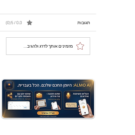
תגובות
0.0 / 5 ‏(0)
מתכון מנצח עוגת מייפל
מזמינים אותך לדרג ולהגיב...
שוקולד בחושה וקלה - זיוה
כהן