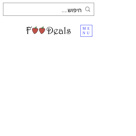
ME
NU