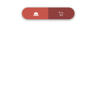
i
X
ברכות ואיחולים - אפליקציית הברכות של ישראל
ברכות ליום הולדת, ברכות
לחגים, ברכות לאירועים ועוד!
הורידו בחינם עכשיו ושלחו
ברכה לאהובים