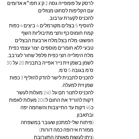
לרסק על פומפייה גסה 2 ק"ג תפו״א אדומים 
עם הקליפות לסחוט מנוזלים,
להכניס לקערת ערבוב,
להוסיף 5 בצלים מקורמלים 4 ביצים 4 כפות 
קמח חומוס כף וחצי מתיבוליות השף 
הפשוט-מלח בצל(מלח ארבעת הבצלים 
טבעי ללא חומרים מוספים-יצור עצמי כפית 
מלח הימלייה חצי כפית פלפל שחור לערבב, 
לשמן בשמן זית נייר אפייה בתבנית 20 על 30 
ס"מ בגובה 5 ס“מ,
להכניס לתבנית לישר להדק להזליף 3 כפות 
שמן זית למעלה,
להכניס לתנור חם על 240 מעלות לעשר 
דקות להוריד את החום ל200 מעלות לאפות 
כ45 דקות עד התייצבות והשחמה יפה 
ובתאבון.
(פיתוח שלי למתכון שעובר במשפחה 
ממזרח אירופה כמה דורות)
(ניתן לעשות מאותה התערובת 