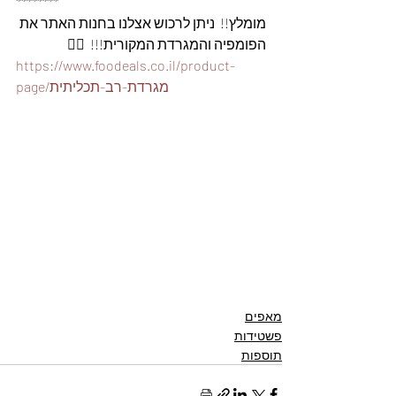
********
מומלץ!!  ניתן לרכוש אצלנו בחנות האתר את 
הפומפיה והמגרדת המקורית!!!  👇🏽
https://www.foodeals.co.il/product-
page/מגרדת-רב-תכליתית
מאפים
פשטידות
תוספות