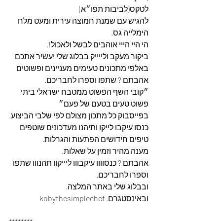
לטקס(לביבות תפו״א)
להגיש עם שמנת חמוצה עירית ומעט מלח 
הימלייה גס.
הי היי הייי אוהבים לבשל ולאכול!.
ביקור מעקב ולייייק בבלוג שלי יעשיר אתכם 
באלפי מתכונים טעימים מעניינים ופשוטים 
אהבתם ? שתפו וספרו לחבריכם.
״קובי השף הפשוט ממטבח ישראלי ביתי 
פשוט טעים בטעם של פעם״
בפייסבוק כל מתכון מצולם לפי שלבי הביצוע.
כנסו עיקבו לייקו ותיהנו מעדכונים שוטפים 
טיפים חידושים הפתעות והגרלות.
מענה מהיר וזמין על שאלות.
אהבתם ? כנסוווו עיקבווו ליייקוו תהנווו שתפו 
וספרו לחבריכם. 
ובבלוג שלי באתר המלצה. 
ובאינסטגרם. kobythesimplechef