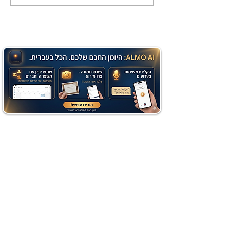
שוקולד בחושה וקלה - זיוה
כהן