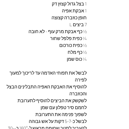
1 בצל גדול קצוץ דק 
1 אבקת אפיה 
חופן כוזברה קצוצה 
7 ביצים L 
½ כף אבקת מרק עוף - לא חובה
¼ כפית פלפל שחור 
½ כפית כורכום 
½ כף מלח 
¼ כוס שמן 
לבשל את תפוחי האדמה עד לריכוך למעוך 
לפירה 
להוסיף את האבקת האפיה התבלינים הבצל 
והכוזברה 
לשקשק את הביצים להוסיף לתערובת 
לחמם סיר טפלון עם שמן 
לשפוך פנימה את התערובת 
לבשל כ-5-7 דקות על אש גבוהה 
להעביר לתנור שחומם מראש ל-160° כ-30-