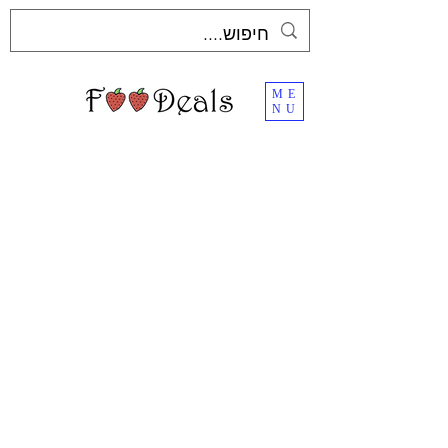
ME
NU