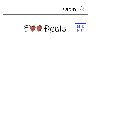
ME
NU