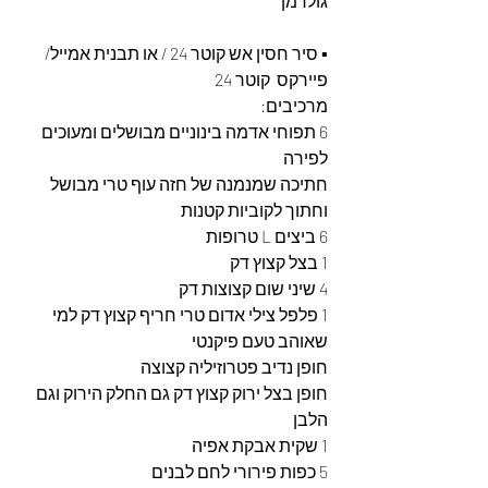
גולדמן
▪︎ סיר חסין אש קוטר 24 / או תבנית אמייל/ 
פיירקס  קוטר 24 
מרכיבים:
6 תפוחי אדמה בינוניים מבושלים ומעוכים 
לפירה
חתיכה שמנמנה של חזה עוף טרי מבושל 
וחתוך לקוביות קטנות
6 ביצים L טרופות
1 בצל קצוץ דק
4 שיני שום קצוצות דק
1 פלפל צילי אדום טרי חריף קצוץ דק למי 
שאוהב טעם פיקנטי
חופן נדיב פטרוזיליה קצוצה 
חופן בצל ירוק קצוץ דק גם החלק הירוק וגם 
הלבן
1 שקית אבקת אפיה
5 כפות פירורי לחם לבנים