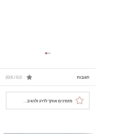
תגובות
0.0 / 5 ‏(0)
מתכון מנצח עוגת מייפל
מזמינים אותך לדרג ולהגיב...
שוקולד בחושה וקלה - זיוה
כהן