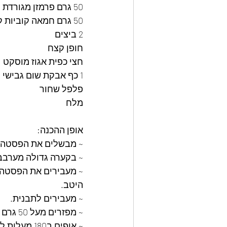
50 גרם פרמזן מגורדת
50 גרם חמאה קוביות קטנות 
2 ביצים
חופן קצח
חצי כפית אגוז מוסקט
1 כף אבקת שום גבישי
פלפל שחור
מלח
אופן ההכנה:
~ מבשלים את הפסטה ו
~ בקערה גדולה מערבבי
~ מעבירים את הפסטה 
היטב.
~ מעבירים לתבנית.
~ מפזרים מעל 50 גרם גבינב צהובה מגורדת וחופן קצח.
~ אופים ב180 מעלות למשך שעה עד שהגבינה והפסטה מתקרמלות יחד