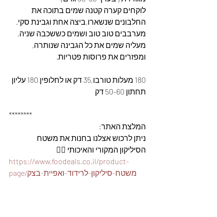
לוקחים קערה קטנה שמים בתוכה את 
החלבונים שנשארו,ביצה אחת וגבינת סקי. 
מערבבים טוב טוב ושמים כששכבה שניה, 
מעליה שמים את כל הגבינה שנותרה, 
ומפזרים את פרוסות פטריות.
180 מעלות טורבו,35 דק או לחלופין 180 עליון 
תחתון 50-60 דק
********
המלצת האתר: 
ניתן לרכוש אצלנו בחנות את משטח 
הסיליקון המקורי והאיכותי 👇🏽
https://www.foodeals.co.il/product-
page/משטח-סיליקון-לרידוד-ואפיית-בצק