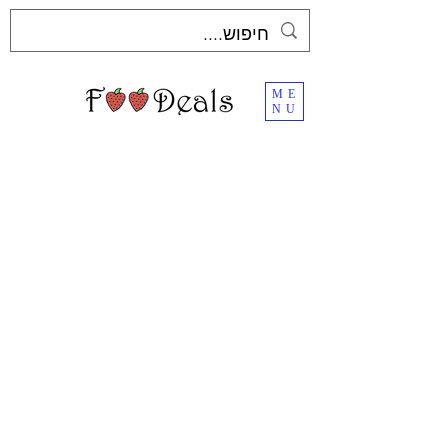
ME
NU