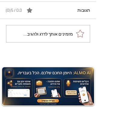
תגובות
0.0 / 5 ‏(0)
מתכון מנצח עוגת מייפל
מזמינים אותך לדרג ולהגיב...
שוקולד בחושה וקלה - זיוה
כהן