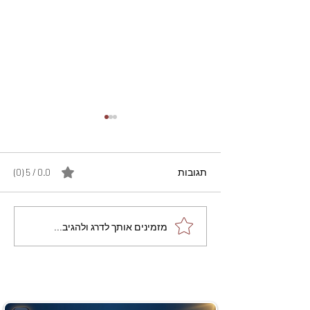
תגובות
0.0 / 5 ‏(0)
מתכון מנצח עוגת מייפל
מזמינים אותך לדרג ולהגיב...
שוקולד בחושה וקלה - זיוה
כהן