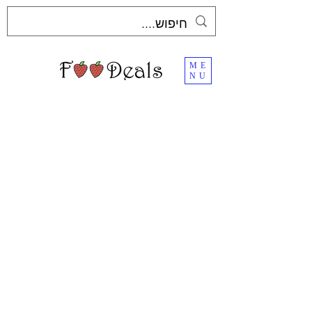
ME
NU