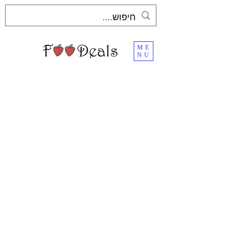
ME
NU