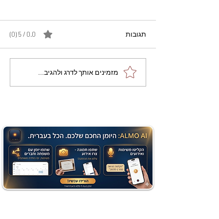
תגובות
0.0 / 5 ‏(0)
מתכון מנצח עוגת מייפל
מזמינים אותך לדרג ולהגיב...
שוקולד בחושה וקלה - זיוה
כהן