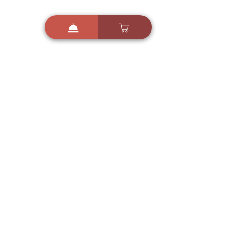
i
X
ברכות ואיחולים - אפליקציית הברכות של ישראל
ברכות ליום הולדת, ברכות
לחגים, ברכות לאירועים ועוד!
הורידו בחינם עכשיו ושלחו
ברכה לאהובים