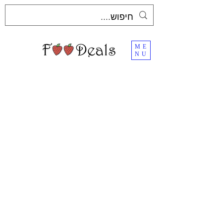
ME
NU