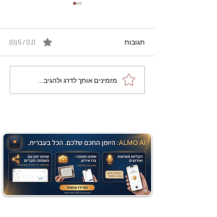
תגובות
0.0 / 5 ‏(0)
מתכון מנצח עוגת מייפל
מזמינים אותך לדרג ולהגיב...
שוקולד בחושה וקלה - זיוה
כהן