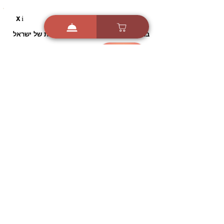
i
X
ברכות ואיחולים - אפליקציית הברכות של ישראל
ברכות ליום הולדת, ברכות
לחגים, ברכות לאירועים ועוד!
הורידו בחינם עכשיו ושלחו
ברכה לאהובים
הורדה