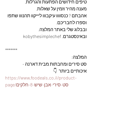
טיפים חידושים הפתעות והגרלות.
מענה מהיר וזמין על שאלות.
אהבתם ? כנסוווו עיקבווו ליייקוו תהנווו שתפו 
וספרו לחבריכם. 
ובבלוג שלי באתר המלצה. 
ובאינסטגרם. kobythesimplechef
*******
המלצה: 
סט סירים ומחבתות מבית דארנה - 
איכותיים ביותר  👇
https://www.foodeals.co.il/product-
page/סט-סירי-אבן-שיש-8-חלקים