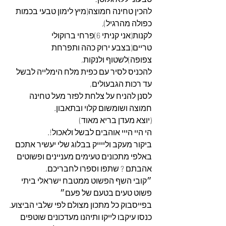
להכין טחינה חמוצה(מיץ לימון טבעי בכמות 
כפולה מהרגיל),
לקנות(אני קניתי 6)פרחי ברוקולי 
טריים(בצבע ירוק כהה ותפרחת 
צפופה)לשטוף ולנקות,
להכניס לסיר עם כפית מלח הימלייה לבשל 
עד רכות הגבעולים,
לסנן להניח על צלחת לפזר מעל טחינה 
חמוצה ושומשום קלוי ובתאבון.
(יוצא מעדן בריא מאוד)
הי היי הייי אוהבים לבשל ולאכול!.
ביקור מעקב ולייייק בבלוג שלי יעשיר אתכם 
באלפי מתכונים טעימים מעניינים ופשוטים 
אהבתם ? שתפו וספרו לחבריכם.
״קובי השף הפשוט ממטבח ישראלי ביתי 
פשוט טעים בטעם של פעם״
בפייסבוק כל מתכון מצולם לפי שלבי הביצוע.
כנסו עיקבו לייקו ותיהנו מעדכונים שוטפים 