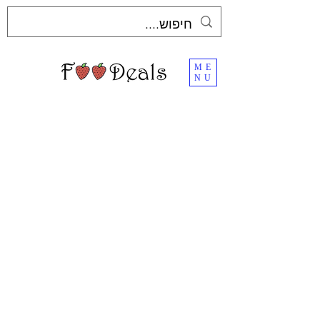
ME
NU