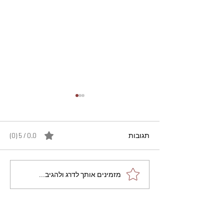
תגובות
0.0 / 5 ‏(0)
מתכון מנצח עוגת מייפל
מזמינים אותך לדרג ולהגיב...
שוקולד בחושה וקלה - זיוה
כהן