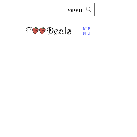
ME
NU