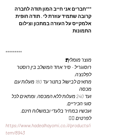
***חברים אני חייב המון תודה לחברה 
קרובה שתמיד עוזרת לי . תודה חופית 
אלמקייס על העזרה במתכון וצילום 
התמונות
*********
מוצר מומלץ❣️
רוסוגריל - סיר אחד המשלב בין רוסטר 
לפלנצ’ה.
מתאים לבישול בתנור עד 180 מעלות עם 
מכסה
ועד 240 מעלות ללא המכסה, ומתאים לכל 
סוגי הכיריים. 
ועכשיו במחיר בלעדי ובמשלוח חינם. 
לפרטים 👇🏼
https://www.hadealhayomi.co.il/products/i
tem/8943