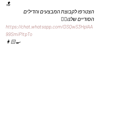
🔝
הצטרפו לקבוצת המבצעים והדילים 
הסודיים שלנו👇🏼
https://chat.whatsapp.com/DSQwS3HplAA
99SmiPItpTo
👩🏻‍🍳