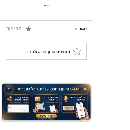
תגובות
0.0 / 5 ‏(0)
מתכון מנצח עוגת מייפל
מזמינים אותך לדרג ולהגיב...
שוקולד בחושה וקלה - זיוה
כהן