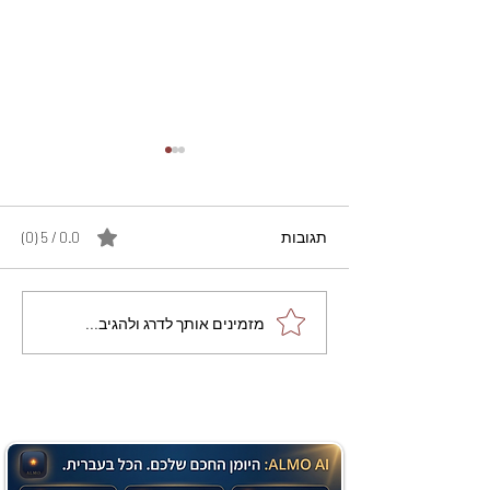
תגובות
0.0 / 5 ‏(0)
מתכון מנצח עוגת מייפל
מזמינים אותך לדרג ולהגיב...
שוקולד בחושה וקלה - זיוה
כהן