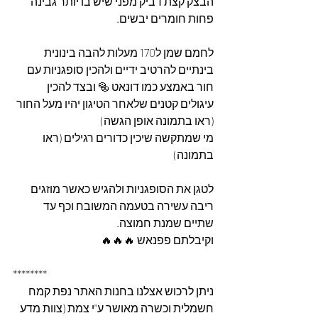
הבצק קצת דביק מפני שיש בו יותר גבינה 
פחות חומרים יבשים.
לחמם שמן ל170 מעלות להבה בינונית 
בינתיים להרטיב ידיים ולהכין סופגניות עם 
חור באמצע כמו דונאט 🥯 ובצד להכין 
עיגולים קטנים שלאחר הטיגון יהיו מעל החור 
(ראו בתמונה אופן הגשה)
מי שמתקשה שיכין כדורים רגילים (ראו 
בתמונה)
לטגן את הסופגניות ולהגיש כאשר מוזגים 
ריבה עשירה בטעמה המשובח וכף עד 
שתיים שמנת חמוצה.
וקיבלתם פפנאש 🔥🔥🔥
********
ניתן לרכוש אצלנו בחנות האתר נפת קמח 
חשמלית וכשרה מאושר ע"י צמת (צוות מדע 