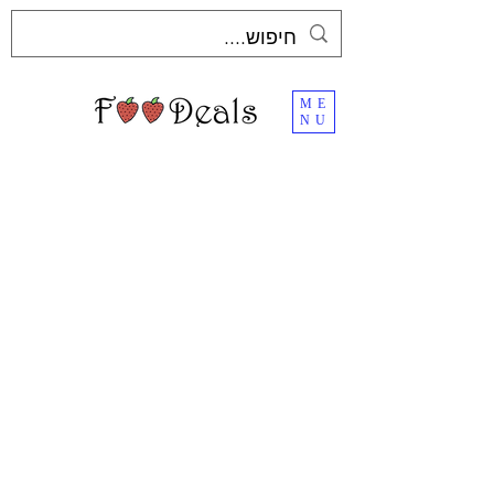
ME
NU