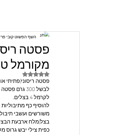
השף הפשוט קובי פרי
פסטה ריסונ
מקורמל טב
דירוג של NaN מתוך 5 כוכבים
פסטה ריסוני(פתיתי אור
לבשל 300 גרם פסטה ריסוני לסנן(בחבילה יש 500 גרם),
לקרמל 4 בצלים,
להוסיף כף מתיבוליות
משורשים ועשבי תיבול 
בצל(מלח ארבעת הבצלים
כפית צילי יבש גרוס מ