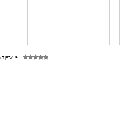
דירוג של 0 מתוך 5 כוכבים
אין עדיין די
מתכון מנצח עוגת מייפל שוקולד
בחושה וקלה - זיוה כהן