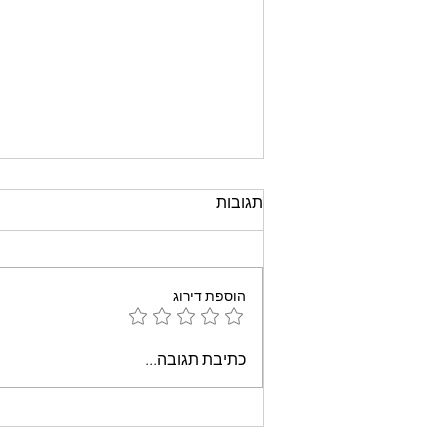
תגובות
הוספת דירוג
עוגת שוקולד קלה וממכרת
כתיבת תגובה...
שאופים במיקרוגל - אמונה
בוארון