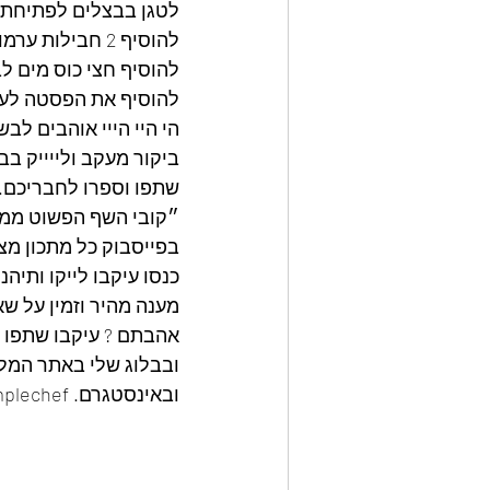
לטגן בבצלים לפתיחת טעמים
להוסיף 2 חבילות ערמונים קצוצים גס לטגן בתערובת 3 דקות,
להוסיף חצי כוס מים לבשל 
להוסיף את הפסטה לערבב על אש
הי היי הייי אוהבים לבש
ביקור מעקב ולייייק בב
שתפו וספרו לחבריכם.
״קובי השף הפשוט ממט
בפייסבוק כל מתכון מצ
כנסו עיקבו לייקו ותיה
מענה מהיר וזמין על שא
אהבתם ? עיקבו שתפו ו
ובבלוג שלי באתר המלצ
ובאינסטגרם. kobythesimplechef