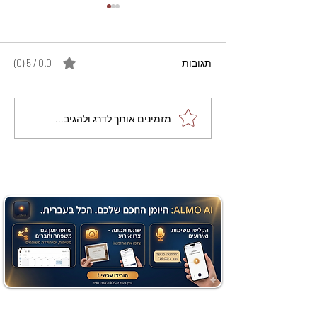
תגובות
0.0 / 5 ‏(0)
מתכון מנצח עוגת מייפל
מזמינים אותך לדרג ולהגיב...
שוקולד בחושה וקלה - זיוה
כהן