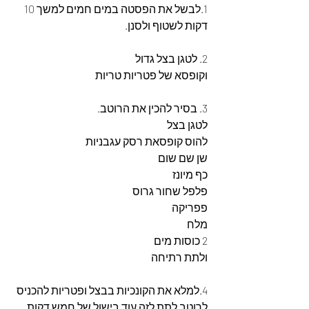
1.לבשל את הפסטה במים חמים למשך 10 
דקות לשטוף ולסנן.
2. לטגן בצל גדול
וקופסא של פטריות טריות
3. בסיר להכין את הרוטב.
לטגן בצל
להוס קופסאת רסק עגבניות
שן שם שום
כף מיונז
פלפל שחור גרוס
פפריקה
מלח
2 כוסות מים
ולתת רתיחה 
4.למלא את הקונכיות בבצל ופטריות להכניס 
לרוטב לתת לזה עוד בישול של חמש דקות 