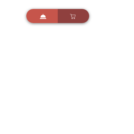
i
X
ברכות ואיחולים - אפליקציית הברכות של ישראל
ברכות ליום הולדת, ברכות
לחגים, ברכות לאירועים ועוד!
הורידו בחינם עכשיו ושלחו
ברכה לאהובים