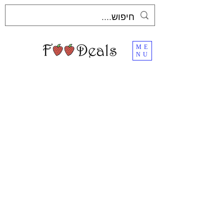
ME
NU