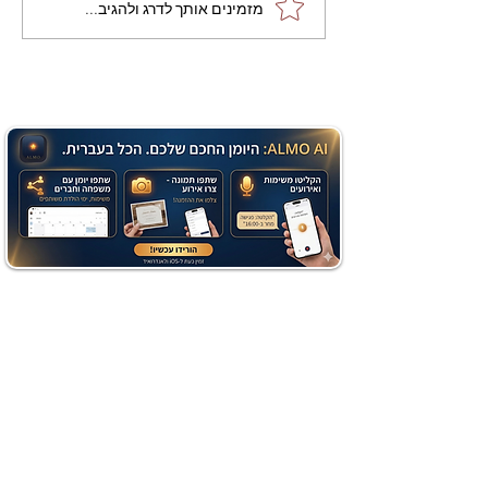
מתכון מנצח עוגת מייפל
מזמינים אותך לדרג ולהגיב...
שוקולד בחושה וקלה - זיוה
כהן