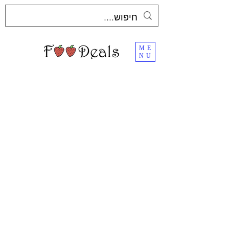
ME
NU