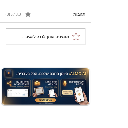
תגובות
0.0 / 5 ‏(0)
מתכון מנצח עוגת מייפל
מזמינים אותך לדרג ולהגיב...
שוקולד בחושה וקלה - זיוה
כהן