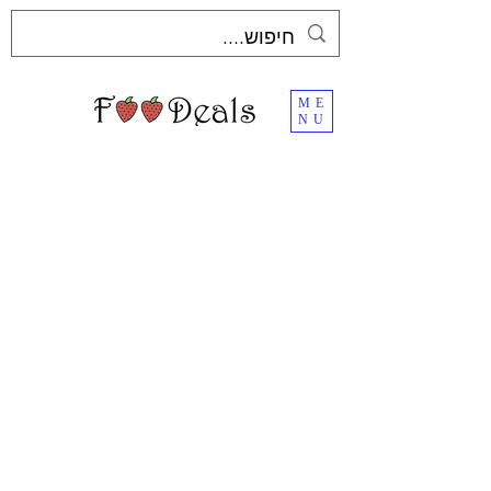
ME
NU