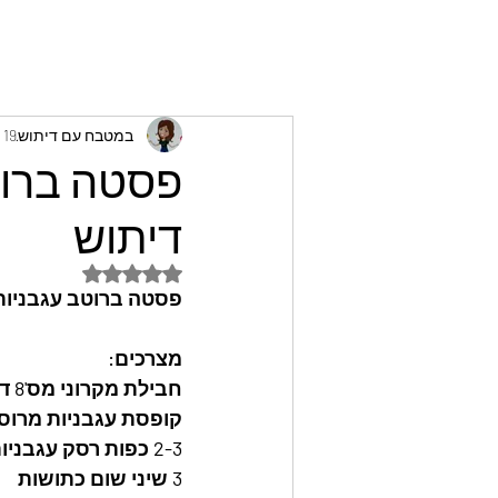
במטבח עם דיתוש
19 במאי 2024
פסטה ברוט
דיתוש
דירוג של NaN מתוך 5 כוכבים
פסטה ברוטב עגבניות 
מצרכים: 
חבילת מקרוני מס'8 דקים
קופסת עגבניות מרוסקות 
2-3 כפות רסק עגבניות
3 שיני שום כתושות