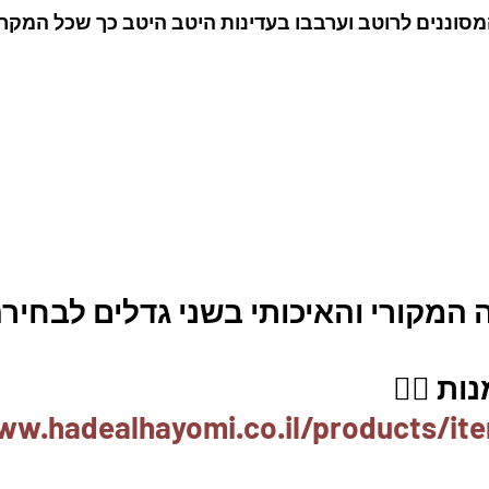
מסוננים לרוטב וערבבו בעדינות היטב היטב כך שכל המקרונ
מקורי והאיכותי בשני גדלים לבחירה
ת 👇🏼
ww.hadealhayomi.co.il/products/it