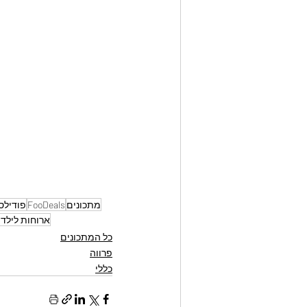
מתכונים
FooDeals
פודילס
ארוחות לילדי
כל המתכונים
פרווה
כללי