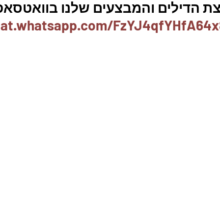
ת הדילים והמבצעים שלנו בוואטסאפ 
chat.whatsapp.com/FzYJ4qfYHfA64