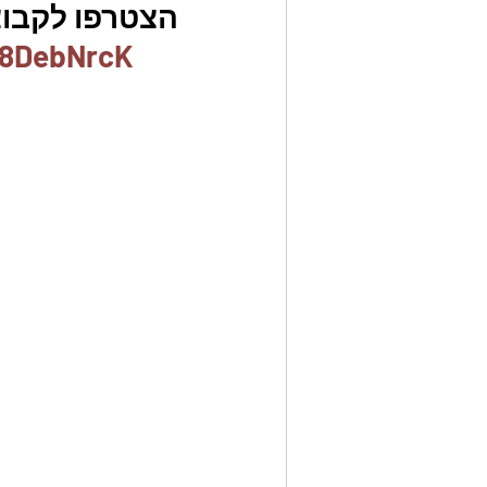
הצטרפו לקבוצ
x8DebNrcK