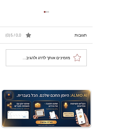
תגובות
0.0 / 5 ‏(0)
מתכון מנצח עוגת מייפל
מזמינים אותך לדרג ולהגיב...
שוקולד בחושה וקלה - זיוה
כהן