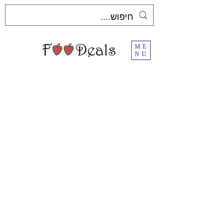
ME
NU