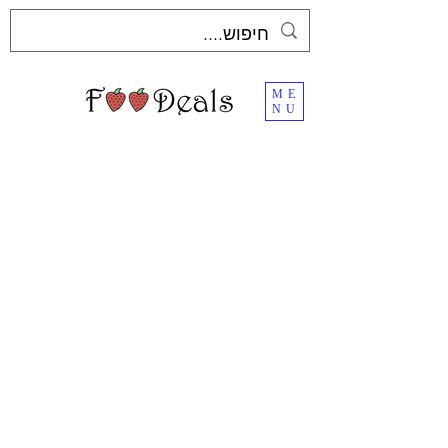
ME
NU