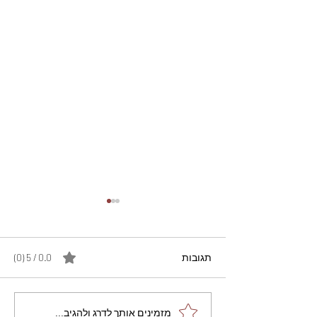
תגובות
0.0 / 5 ‏(0)
מתכון מנצח עוגת מייפל
מזמינים אותך לדרג ולהגיב...