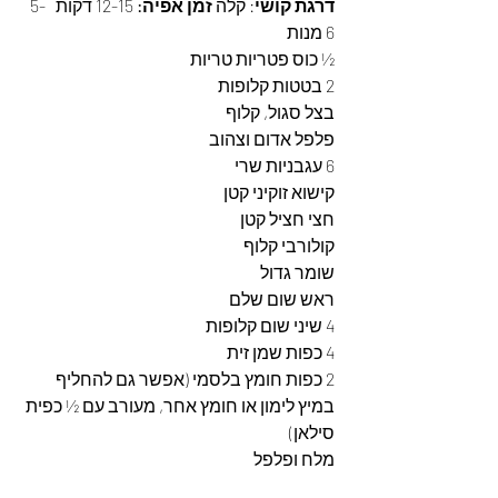
דרגת קושי
: קלה 
זמן אפיה:
 12-15 דקות   5-
6 מנות
½ כוס פטריות טריות
2 בטטות קלופות
בצל סגול, קלוף
פלפל אדום וצהוב
6 עגבניות שרי
קישוא זוקיני קטן
חצי חציל קטן
קולורבי קלוף
שומר גדול
ראש שום שלם
4 שיני שום קלופות
4 כפות שמן זית
2 כפות חומץ בלסמי (אפשר גם להחליף 
במיץ לימון או חומץ אחר, מעורב עם ½ כפית 
סילאן)
מלח ופלפל