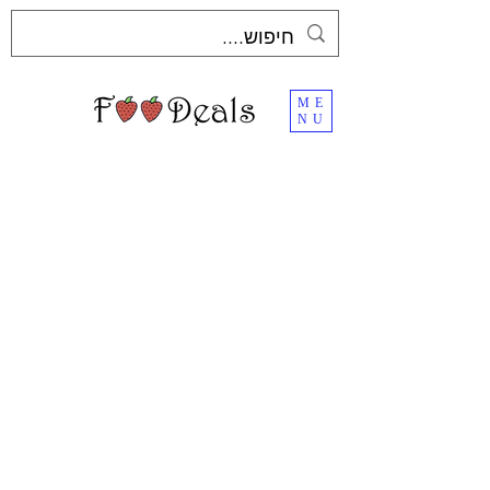
ME
NU