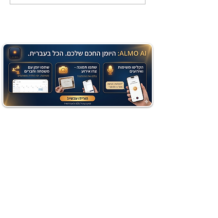
שוקולד בחושה וקלה - זיוה
כהן