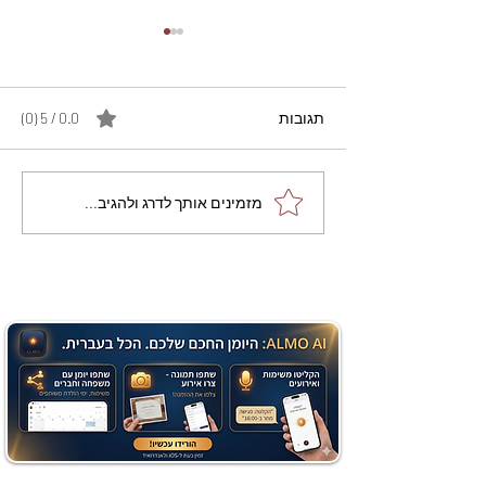
תגובות
0.0 / 5 ‏(0)
מתכון מנצח עוגת מייפל
מזמינים אותך לדרג ולהגיב...
שוקולד בחושה וקלה - זיוה
כהן