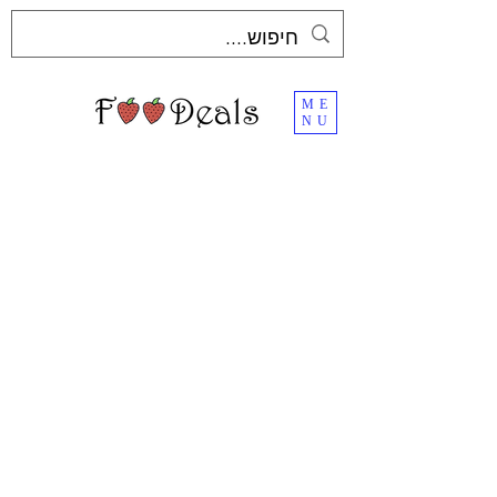
ME
NU