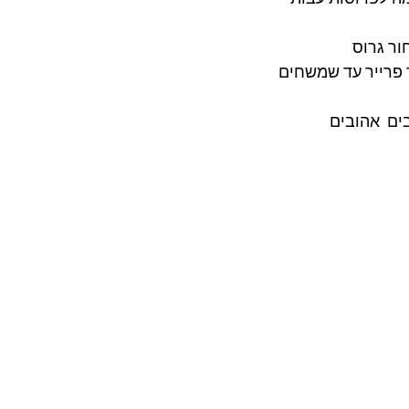
ר גרוס 
ר פרייר עד שמשחים
ם  אהובים 