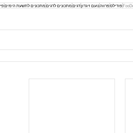
FooD
פודילס
פרווה
נועם זיגדון
דגים
מתכונים לדגים
מתכונים לתשעת הימים
פיש