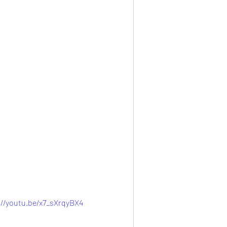
://youtu.be/x7_sXrqyBX4