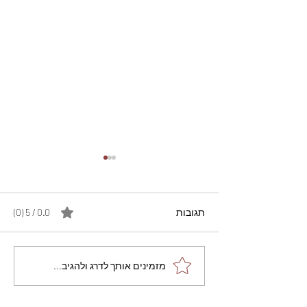
תגובות
0.0 / 5 ‏(0)
מתכון מנצח עוגת מייפל
מזמינים אותך לדרג ולהגיב...
שוקולד בחושה וקלה - זיוה
כהן