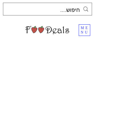
ME
NU