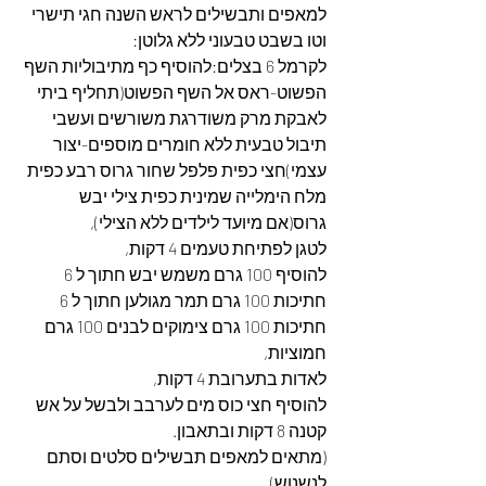
למאפים ותבשילים לראש השנה חגי תישרי 
וטו בשבט טבעוני ללא גלוטן:
לקרמל 6 בצלים:להוסיף כף מתיבוליות השף 
הפשוט-ראס אל השף הפשוט(תחליף ביתי 
לאבקת מרק משודרגת משורשים ועשבי 
תיבול טבעית ללא חומרים מוספים-יצור 
עצמי)חצי כפית פלפל שחור גרוס רבע כפית 
מלח הימלייה שמינית כפית צילי יבש 
גרוס(אם מיועד לילדים ללא הצילי),
לטגן לפתיחת טעמים 4 דקות,
להוסיף 100 גרם משמש יבש חתוך ל 6 
חתיכות 100 גרם תמר מגולען חתוך ל 6 
חתיכות 100 גרם צימוקים לבנים 100 גרם 
חמוציות,
לאדות בתערובת 4 דקות,
להוסיף חצי כוס מים לערבב ולבשל על אש 
קטנה 8 דקות ובתאבון.
(מתאים למאפים תבשילים סלטים וסתם 
לנשנוש)