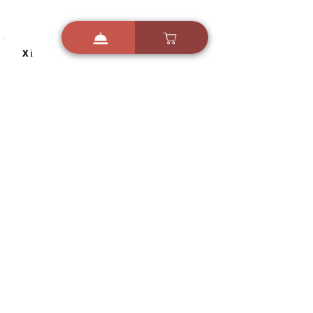
i
X
ברכות ואיחולים - אפליקציית הברכות של ישראל
ברכות ליום הולדת, ברכות
לחגים, ברכות לאירועים ועוד!
הורידו בחינם עכשיו ושלחו
ברכה לאהובים
הורדה