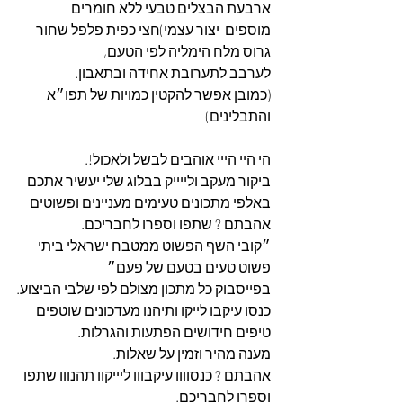
ארבעת הבצלים טבעי ללא חומרים 
מוספים-יצור עצמי)חצי כפית פלפל שחור 
גרוס מלח הימליה לפי הטעם,
לערבב לתערובת אחידה ובתאבון.
(כמובן אפשר להקטין כמויות של תפו״א 
והתבלינים)
הי היי הייי אוהבים לבשל ולאכול!.
ביקור מעקב ולייייק בבלוג שלי יעשיר אתכם 
באלפי מתכונים טעימים מעניינים ופשוטים 
אהבתם ? שתפו וספרו לחבריכם.
״קובי השף הפשוט ממטבח ישראלי ביתי 
פשוט טעים בטעם של פעם״
בפייסבוק כל מתכון מצולם לפי שלבי הביצוע.
כנסו עיקבו לייקו ותיהנו מעדכונים שוטפים 
טיפים חידושים הפתעות והגרלות.
מענה מהיר וזמין על שאלות.
אהבתם ? כנסוווו עיקבווו ליייקוו תהנווו שתפו 
וספרו לחבריכם. 