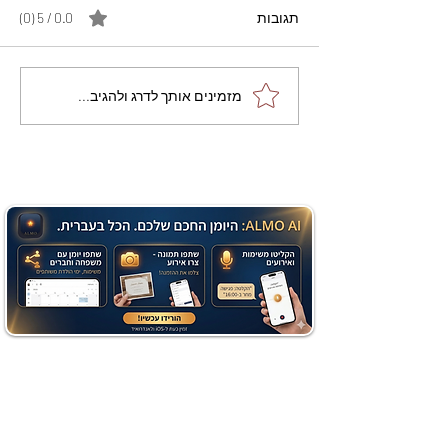
תגובות
0.0 / 5 ‏(0)
מתכון מנצח עוגת מייפל
מזמינים אותך לדרג ולהגיב...
שוקולד בחושה וקלה - זיוה
כהן