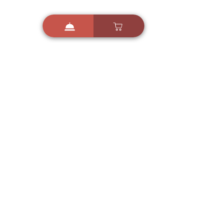
i
X
ברכות ואיחולים - אפליקציית הברכות של ישראל
ברכות ליום הולדת, ברכות
לחגים, ברכות לאירועים ועוד!
הורידו בחינם עכשיו ושלחו
ברכה לאהובים
הורדה