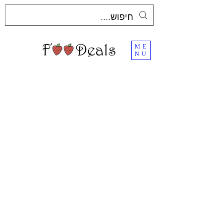
ME
NU