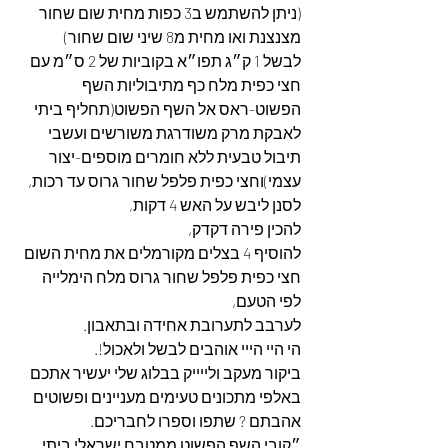
(ניתן להשתמש ב3 כפות מחית שום שחור 
מצנצנת ואו מחית מ8 שיני שום שחור)
לבשל 1 ק״ג תפו״א בקוביות של 2 ס״מ עם 
חצי כפית מלח כף מתיבוליות השף 
הפשוט-ראס אל השף הפשוט(תחליף ביתי 
לאבקת מרק משודרגת משורשים ועשבי 
תיבול טבעית ללא חומרים מוספים-יצור 
עצמי)וחצי כפית פלפל שחור גרוס עד רכות,
לסנן ליבש על האש 4 דקות,
להכין פירה דקדק,
להוסיף 4 בצלים מקורמלים את מחית השום 
חצי כפית פלפל שחור גרוס מלח הימלייה 
לפי הטעם,
לערבב לתערובת אחידה ובתאבון.
הי היי הייי אוהבים לבשל ולאכול!.
ביקור מעקב ולייייק בבלוג שלי יעשיר אתכם 
באלפי מתכונים טעימים מעניינים ופשוטים 
אהבתם ? שתפו וספרו לחבריכם.
״קובי השף הפשוט ממטבח ישראלי ביתי 