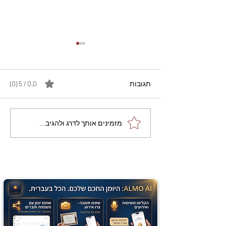
תגובות
0.0 / 5 ‏(0)
מתכון מנצח עוגת מייפל
מזמינים אותך לדרג ולהגיב...
שוקולד בחושה וקלה - זיוה
כהן