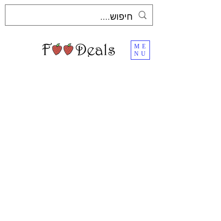
ME
NU