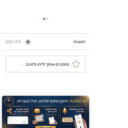
תגובות
0.0 / 5 ‏(0)
מתכון מנצח עוגת מייפל
מזמינים אותך לדרג ולהגיב...
שוקולד בחושה וקלה - זיוה
כהן