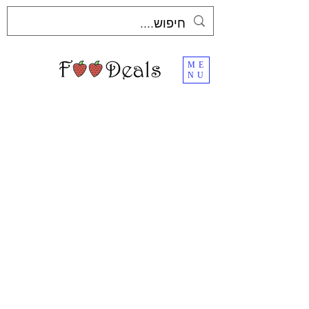
ME
NU