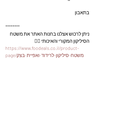
בתאבון
********
ניתן לרכוש אצלנו בחנות האתר את משטח 
הסיליקון המקורי והאיכותי 👇🏽
https://www.foodeals.co.il/product-
page/משטח-סיליקון-לרידוד-ואפיית-בצק