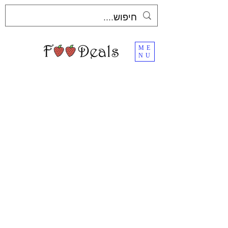
ME
NU