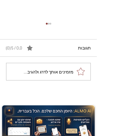
תגובות
0.0 / 5 ‏(0)
מתכון מנצח עוגת מייפל
מזמינים אותך לדרג ולהגיב...
שוקולד בחושה וקלה - זיוה
כהן