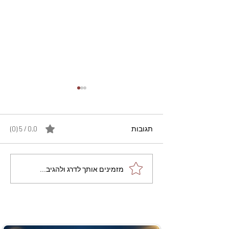
תגובות
0.0 / 5 ‏(0)
מתכון מנצח עוגת מייפל
מזמינים אותך לדרג ולהגיב...
שוקולד בחושה וקלה - זיוה
כהן