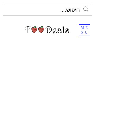
ME
NU