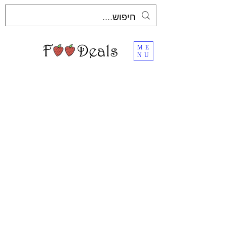
ME
NU