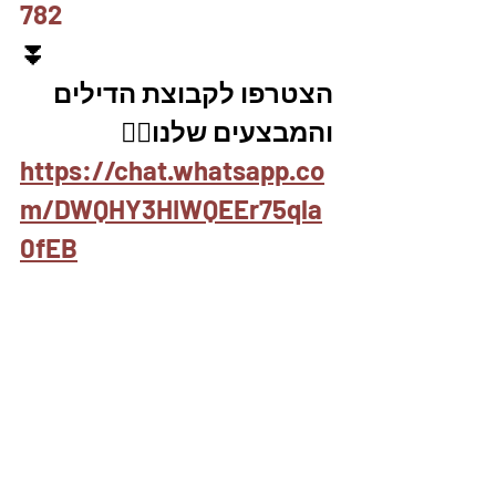
782
⏬
הצטרפו לקבוצת הדילים 
והמבצעים שלנו👇🏽
https://chat.whatsapp.co
m/DWQHY3HIWQEEr75qla
0fEB