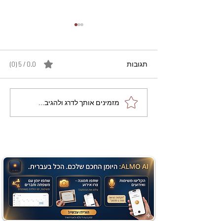
תגובות
0.0 / 5 ‏(0)
מתכון מנצח עוגת מייפל
מזמינים אותך לדרג ולהגיב...
שוקולד בחושה וקלה - זיוה
כהן