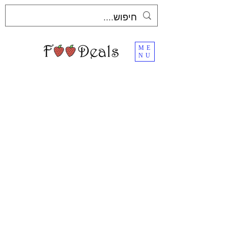
ME
NU