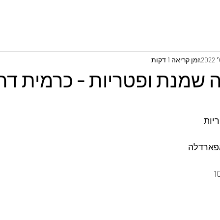
זמן קריאה 1 דקות
שמנת ופטריות - כרמית דה
יות
אפארדלה