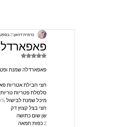
כרמית דהאן
21 בספט׳ 2022
פאפארדלה 
דירוג של NaN מתוך 5 כוכבים
פאפארדלה שמנת ופטר
חצי חבילת אטריות פ
סלסלת פטריות טריות 
מיכל שמנת לבישול 10%
חצי בצל קצוץ דק
שן שום כתושה
2 כפות חמאה