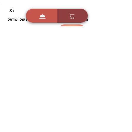
i
X
ברכות ואיחולים - אפליקציית הברכות של ישראל
ברכות ליום הולדת, ברכות
לחגים, ברכות לאירועים ועוד!
הורידו בחינם עכשיו ושלחו
ברכה לאהובים
הורדה