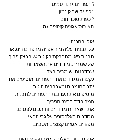
5 תפוחים גרנד סמיט
1 כף גדושה קינמון
2 כפות סוכר חום
חצי כוס אגוזים קצוצים גס
אופן ההכנה:
על תבנית ועליה נייר אפייה מרפדים רינג או 
תבנית פאי מתפרקת בקוטר 24 בבצק פריך 
של שמרית, מורידים את השאריות 
שבדפנות ושומרים בצד. 
לקערה מגרדים את התפוחים, מוסיפים את 
יתר החומרים ומערבבים היטב. 
מוסיפים את תערובת התפוחים לתבנית 
המרופדת בבצק הפריך.
את השאריות מרדדים וחותכים לפסים.
מסדרים באלכסונים על גבי הפאי.
מפזרים אגוזים קצוצים מסביב.
אופים ב180 מעלות למשך 45-50 דקות.