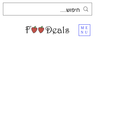
ME
NU