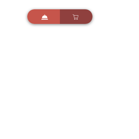
i
X
ברכות ואיחולים - אפליקציית הברכות של ישראל
ברכות ליום הולדת, ברכות
לחגים, ברכות לאירועים ועוד!
הורידו בחינם עכשיו ושלחו
ברכה לאהובים
הורדה