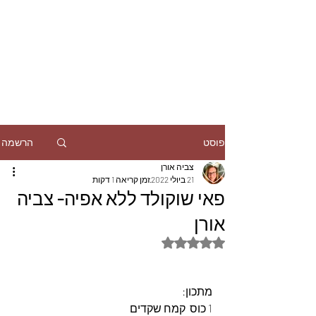
הרשמה
פוסט
צביה אורן
21 ביולי 2022
זמן קריאה 1 דקות
פאי שוקולד ללא אפיה- צביה
אורן
דירוג של NaN מתוך 5 כוכבים
מתכון:
1 כוס  קמח שקדים