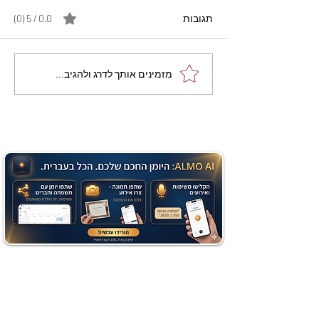
תגובות
0.0 / 5 ‏(0)
מתכון מנצח עוגת מייפל
מזמינים אותך לדרג ולהגיב...
שוקולד בחושה וקלה - זיוה
כהן