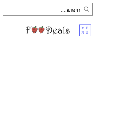
ME
NU