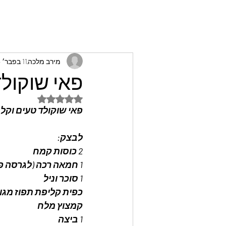
מירב מלכה
11 בפבר׳ 2024
פאי שוקולד
דירוג של NaN מתוך 5 כוכבים
פאי שוקולד טעים וקל 
לבצק:
2 כוסות קמח
1 חמאה רכה (לגרסה פרווה - להמיר במחמאה) 
1 סוכר וניל
כפית קליפת תפוז מגור
קמצוץ מלח
1 ביצה