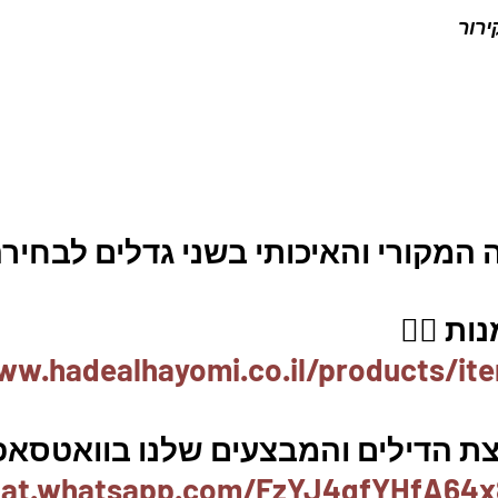
רור 
מקורי והאיכותי בשני גדלים לבחירה
ת 👇🏼
ww.hadealhayomi.co.il/products/it
ת הדילים והמבצעים שלנו בוואטסאפ 
chat.whatsapp.com/FzYJ4qfYHfA64