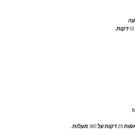
עה
ז
1 מעלות.