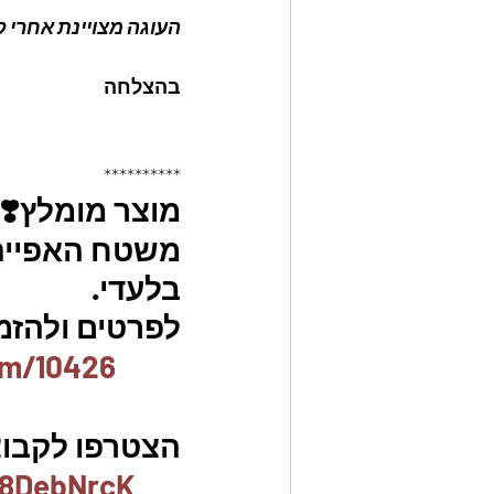
העוגה מצויינת אחרי קי
בהצלחה
**********
מוצר מומלץ❣️
משטח האפייה ה
בלעדי.
לפרטים ולהזמנו
em/10426
הצטרפו לקבוצ
x8DebNrcK