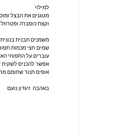
למילוי 
מטגנים את הבצל ומוס
וקצת כוסברה ופטרוזליה
משמנים תבנית בנונית 
שמים חצי מכמות תפוח
עוברים על התפוחי האד
אפשר להכניס לשקית זי
אופים תנור שחומם מראש ל-170° כ
באהבה  זיגדון נועם