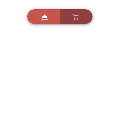
i
X
ברכות ואיחולים - אפליקציית הברכות של ישראל
ברכות ליום הולדת, ברכות
לחגים, ברכות לאירועים ועוד!
הורידו בחינם עכשיו ושלחו
ברכה לאהובים
הורדה