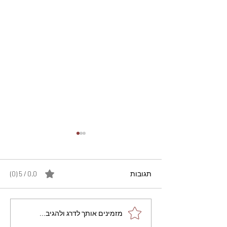
תגובות
0.0 / 5 ‏(0)
מתכון מנצח עוגת מייפל
מזמינים אותך לדרג ולהגיב...
שוקולד בחושה וקלה - זיוה