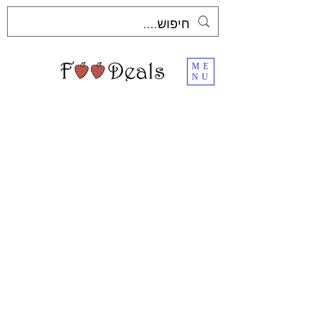
ME
NU