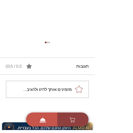
תגובות
0.0 / 5 ‏(0)
מתכון מנצח עוגת מייפל
מזמינים אותך לדרג ולהגיב...
שוקולד בחושה וקלה - זיוה
כהן