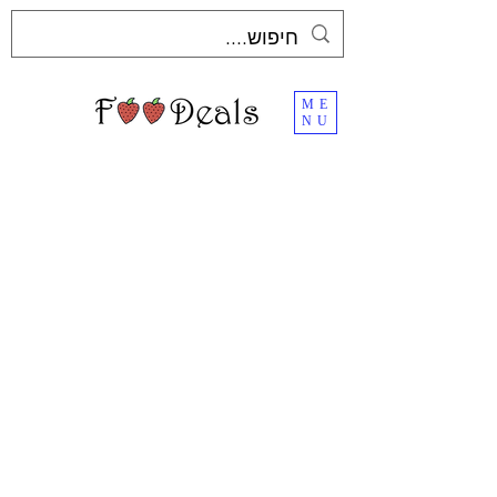
ME
NU