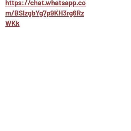
https://chat.whatsapp.co
m/BSlzgbYg7p9KH3rg6Rz
WKk