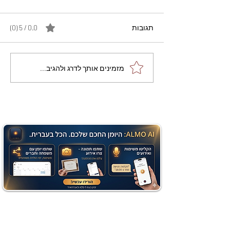
תגובות
0.0 / 5 ‏(0)
מתכון מנצח עוגת מייפל
מזמינים אותך לדרג ולהגיב...
שוקולד בחושה וקלה - זיוה
כהן