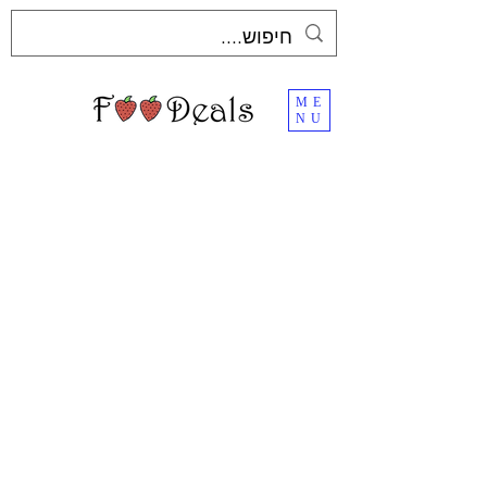
ME
NU