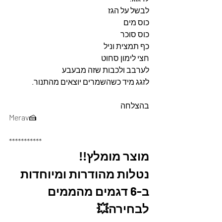
לבשל על הגז
כוס מים 
כוס סוכר
כף תמצית וניל
חצי לימון סחוט
לערבב ולכבות שזה מבעבע
לזגג מיד כשהשמרים יוצאים מהתנור.
בהצלחה
Merav🍰
***********
מוצר מומלץ!! 
נטלות מהודרות ומיוחדות 
ב-6 דגמים מהממים 
לבחירה💥