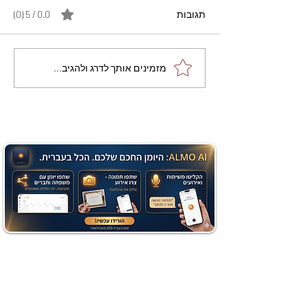
תגובות
0.0 / 5 ‏(0)
מתכון מנצח עוגת מייפל
מזמינים אותך לדרג ולהגיב...
שוקולד בחושה וקלה - זיוה
כהן