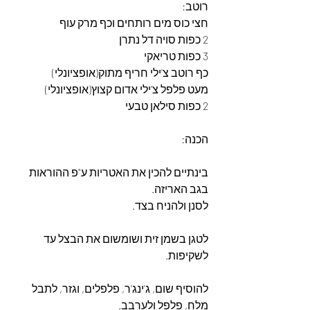
רוטב:
חצי כוס מים רותחים וכף מרק עוף
2 כפות סויה דל נתרן
3 כפות טריאקי
כף רוטב צ'ילי חריף מתוק(אופציונלי)
מעט פלפל צ'ילי אדום קצוץ(אופציונלי)
2 כפות סילאן טבעי
הכנה:
בינתיים להכין את האטריות ע"פ ההוראות 
בגב האריזה.
לסנן ולהניח בצד.
לטגן בשמן זית ושומשום את הבצל עד 
לשקיפות.
להוסיף שום, ג'ינג'ר, פלפלים, וגזר, לתבל 
מלח, פלפל ולערבב.