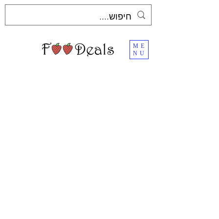
ME
NU