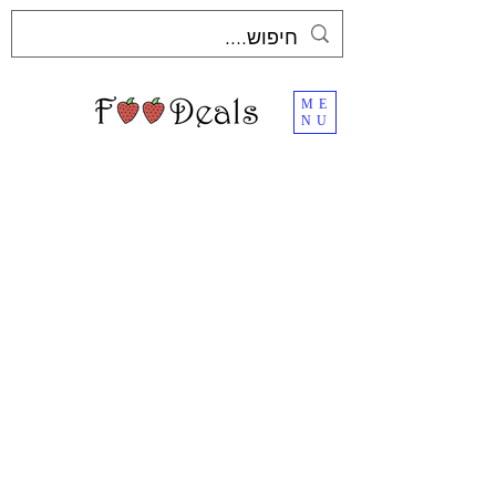
ME
NU