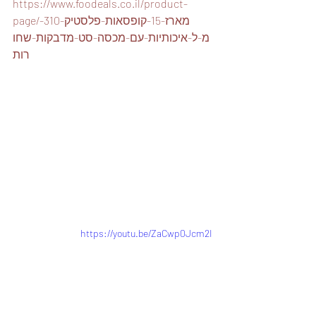
https://www.foodeals.co.il/product-
page/מארז-15-קופסאות-פלסטיק-310-
מ-ל-איכותיות-עם-מכסה-סט-מדבקות-שחו
רות
https://youtu.be/ZaCwp0Jcm2I