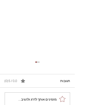
תגובות
0.0 / 5 ‏(0)
מתכון מנצח עוגת מייפל
מזמינים אותך לדרג ולהגיב...
שוקולד בחושה וקלה - זיוה